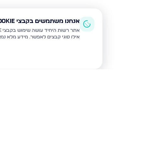
אנחנו משתמשים בקבצי Cookie
אתר רשות היחיד עושה שימוש בקבצי Cookie ובטכנולוגיות דומות לצורך תפעול האתר, שיפור חוויית המשתמש, ניתוח שימוש ושיווק מותאם.
אילו סוגי קבצים לאפשר. מידע מלא נמ
נכסים נוספים
בחריש
דרך ארץ 68, חריש
סביון 36, חריש