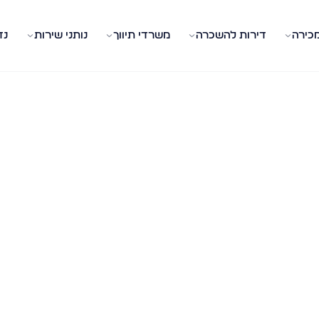
מכירה
דירות להשכרה
משרדי תיווך
נותני שירות
נד