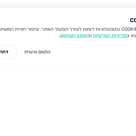
צא ב
מדיניות הפרטיות
וב
תקנון השימוש
.
התאם אישית
דחה 
התמדה 6, חריש