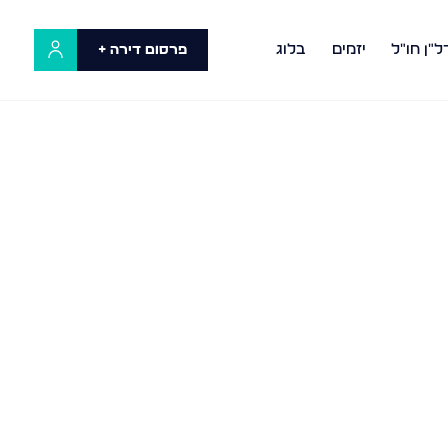
ל"ן חו"ל
יזמים
בלוג
פרסום דירה +