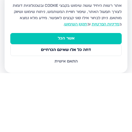
אתר רשות היחיד עושה שימוש בקבצי Cookie ובטכנולוגיות דומות
לצורך תפעול האתר, שיפור חוויית המשתמש, ניתוח שימוש ושיווק
מותאם.
ניתן לבחור אילו סוגי קבצים לאפשר. מידע מלא נמצא
ב
מדיניות הפרטיות
וב
תקנון השימוש
.
אשר הכל
דחה כל אלו שאינם הכרחיים
התאם אישית
נכסים נוספים
באשדוד
חטיבת גולני 9, אשדוד
האזור הצפוני, אשדוד