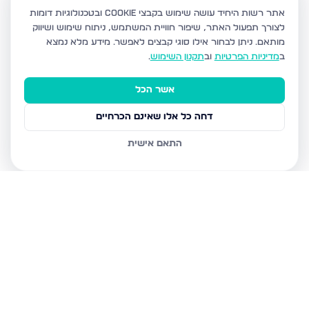
אתר רשות היחיד עושה שימוש בקבצי Cookie ובטכנולוגיות דומות
לצורך תפעול האתר, שיפור חוויית המשתמש, ניתוח שימוש ושיווק
מותאם.
ניתן לבחור אילו סוגי קבצים לאפשר. מידע מלא נמצא
ב
מדיניות הפרטיות
וב
תקנון השימוש
.
אשר הכל
דחה כל אלו שאינם הכרחיים
התאם אישית
נכסים נוספים
באשדוד
חטיבת גולני 9, אשדוד
האזור הצפוני, אשדוד