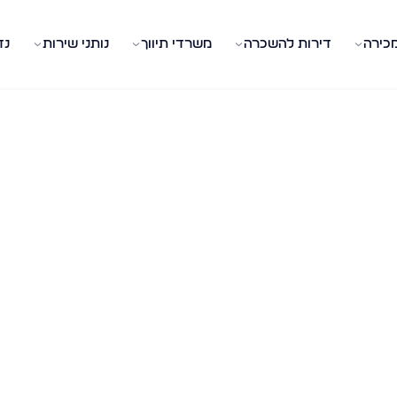
מכירה
דירות להשכרה
משרדי תיווך
נותני שירות
נד