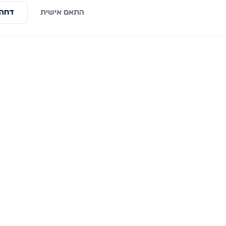
התאם אישית
דחה 
ראשי
פרויקטים חדשים
למכירה
אשדוד