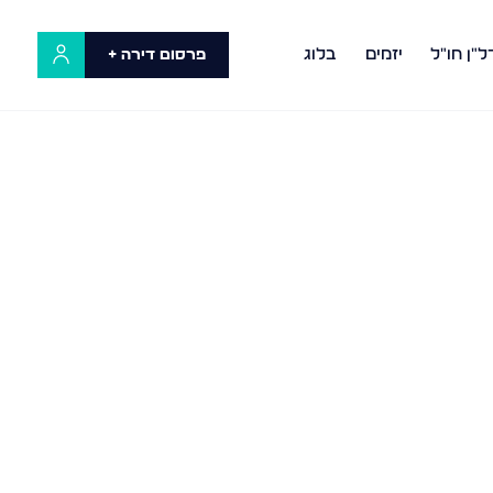
ל"ן חו"ל
יזמים
בלוג
פרסום דירה +