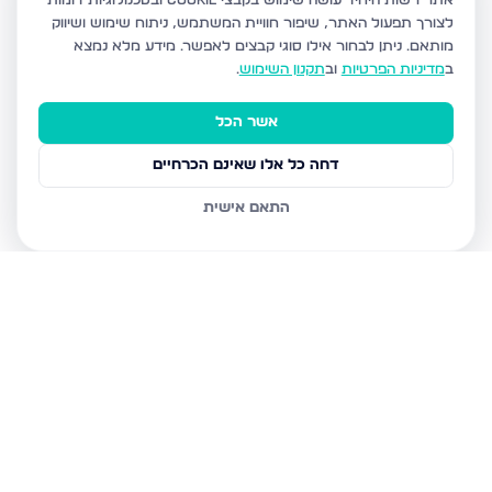
אתר רשות היחיד עושה שימוש בקבצי Cookie ובטכנולוגיות דומות
לצורך תפעול האתר, שיפור חוויית המשתמש, ניתוח שימוש ושיווק
מותאם.
ניתן לבחור אילו סוגי קבצים לאפשר. מידע מלא נמצא
ב
מדיניות הפרטיות
וב
תקנון השימוש
.
אשר הכל
דחה כל אלו שאינם הכרחיים
התאם אישית
נכסים נוספים
בצפת
הנרקיס, צפת
מצפה האגם 8, צפת