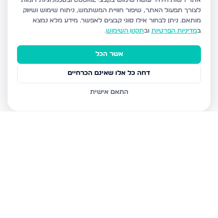
אתר רשות היחיד עושה שימוש בקבצי Cookie ובטכנולוגיות דומות
לצורך תפעול האתר, שיפור חוויית המשתמש, ניתוח שימוש ושיווק
מותאם.
ניתן לבחור אילו סוגי קבצים לאפשר. מידע מלא נמצא
ב
מדיניות הפרטיות
וב
תקנון השימוש
.
אשר הכל
דחה כל אלו שאינם הכרחיים
התאם אישית
נכסים נוספים
בדימונה
רבי נחמן מאומן 30, דימונה
הרצל 234, דימונה