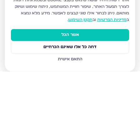
אתר רשות היחיד עושה שימוש בקבצי Cookie ובטכנולוגיות דומות
לצורך תפעול האתר, שיפור חוויית המשתמש, ניתוח שימוש ושיווק
מותאם.
ניתן לבחור אילו סוגי קבצים לאפשר. מידע מלא נמצא
ב
מדיניות הפרטיות
וב
תקנון השימוש
.
אשר הכל
דחה כל אלו שאינם הכרחיים
התאם אישית
נכסים נוספים
בבני ברק
עמיאל 7, בני ברק
מנחם בגין, בני ברק