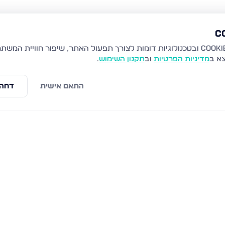
צא ב
מדיניות הפרטיות
וב
תקנון השימוש
.
התאם אישית
דחה 
קרן היסוד 19, נהריה