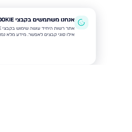
אנחנו משתמשים בקבצי Cookie
אתר רשות היחיד עושה שימוש בקבצי Cookie ובטכנולוגיות דומות לצורך תפעול האתר, שיפור חוויית המשתמש, ניתוח שימוש ושיווק מותאם.
אילו סוגי קבצים לאפשר. מידע מלא נמ
נכסים נוספים
בנהריה
המעגן 13, נהריה
השיטה 4, נהריה