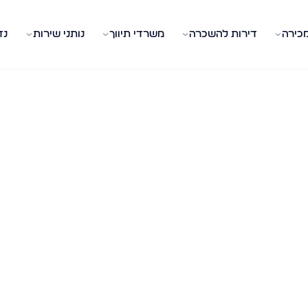
מכירה
דירות להשכרה
משרדי תיווך
נותני שירות
נד