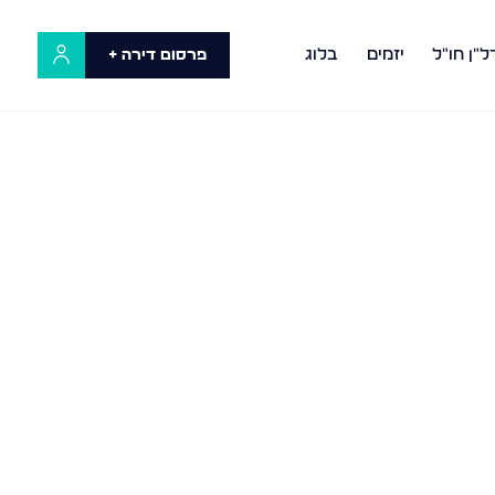
ל"ן חו"ל
יזמים
בלוג
פרסום דירה +