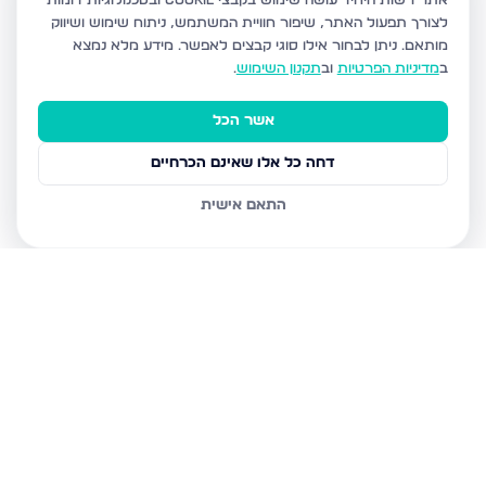
אתר רשות היחיד עושה שימוש בקבצי Cookie ובטכנולוגיות דומות
לצורך תפעול האתר, שיפור חוויית המשתמש, ניתוח שימוש ושיווק
מותאם.
ניתן לבחור אילו סוגי קבצים לאפשר. מידע מלא נמצא
ב
מדיניות הפרטיות
וב
תקנון השימוש
.
אשר הכל
דחה כל אלו שאינם הכרחיים
התאם אישית
נכסים נוספים
בבני ברק
עמיאל 7, בני ברק
מנחם בגין, בני ברק