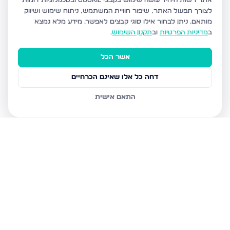
אתר רשות היחיד עושה שימוש בקבצי Cookie ובטכנולוגיות דומות
לצורך תפעול האתר, שיפור חוויית המשתמש, ניתוח שימוש ושיווק
מותאם.
ניתן לבחור אילו סוגי קבצים לאפשר. מידע מלא נמצא
ב
מדיניות הפרטיות
וב
תקנון השימוש
.
אשר הכל
דחה כל אלו שאינם הכרחיים
התאם אישית
נכסים נוספים
במעלה אדומים
המרווה 3, מעלה אדומים
פרי מגדים 97, מעלה אדומים