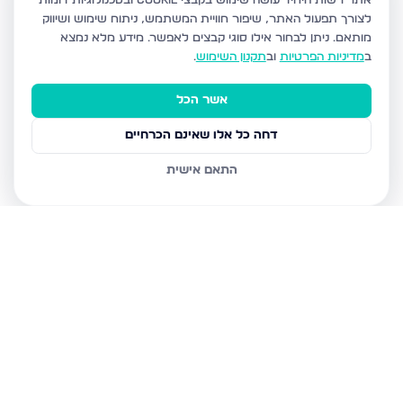
אתר רשות היחיד עושה שימוש בקבצי Cookie ובטכנולוגיות דומות
לצורך תפעול האתר, שיפור חוויית המשתמש, ניתוח שימוש ושיווק
מותאם.
ניתן לבחור אילו סוגי קבצים לאפשר. מידע מלא נמצא
ב
מדיניות הפרטיות
וב
תקנון השימוש
.
אשר הכל
דחה כל אלו שאינם הכרחיים
התאם אישית
נכסים נוספים
בבני ברק
בורוכוב 19, בני ברק
עמיאל 7, בני ברק