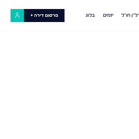
ל"ן חו"ל
יזמים
בלוג
פרסום דירה +