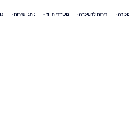
מכירה
דירות להשכרה
משרדי תיווך
נותני שירות
נד