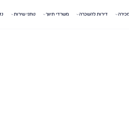
מכירה
דירות להשכרה
משרדי תיווך
נותני שירות
נד