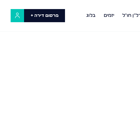
ל"ן חו"ל
יזמים
בלוג
פרסום דירה +