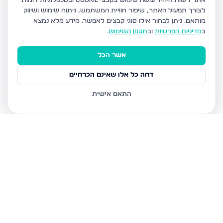
אתר רשות היחיד עושה שימוש בקבצי Cookie ובטכנולוגיות דומות
לצורך תפעול האתר, שיפור חוויית המשתמש, ניתוח שימוש ושיווק
מותאם.
ניתן לבחור אילו סוגי קבצים לאפשר. מידע מלא נמצא
ב
מדיניות הפרטיות
וב
תקנון השימוש
.
אשר הכל
דחה כל אלו שאינם הכרחיים
התאם אישית
נכסים נוספים
בבני ברק
עמיאל 7, בני ברק
מנחם בגין, בני ברק