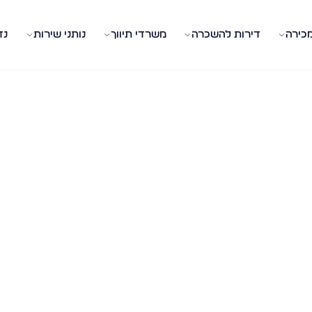
מכירה
דירות להשכרה
משרדי תיווך
נותני שירות
נד