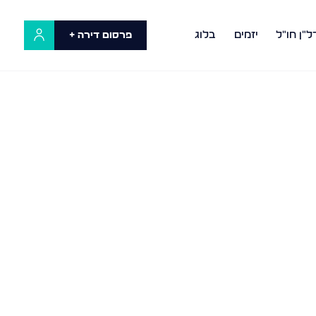
ל"ן חו"ל
יזמים
בלוג
פרסום דירה +