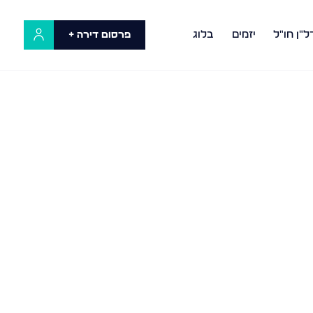
ל"ן חו"ל
יזמים
בלוג
פרסום דירה +