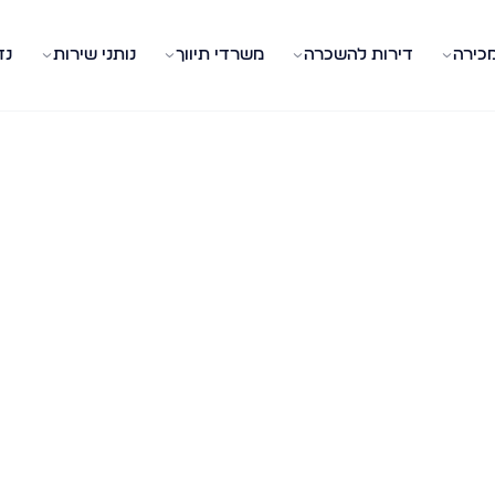
מכירה
דירות להשכרה
משרדי תיווך
נותני שירות
נד