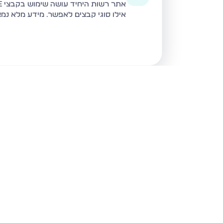
אתר רשות היחיד עושה שימוש בקבצי Cookie ובטכנולוגיות דומות לצורך תפעול האתר, שיפור חוויית המשתמש, ניתוח שימוש ושיווק מותאם.
אילו סוגי קבצים לאפשר. מידע מלא נמ
נכסים נוספים
בקרית מלאכי
קרית מלאכי
קרית מלאכ
דירה · 4 חד' · המייסדים, קרית מלאכי
דירה · 5 חד' · קיבוץ גלויות, קרית מלאכי
דירה · 3 חד' · קיבוץ גלויות, קרית מלאכי
הרצל, קרי