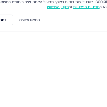
צא ב
מדיניות הפרטיות
וב
תקנון השימוש
.
התאם אישית
דחה 
י
דירה · 4.5 חד' · קיבוץ גלויות, קרית מלאכי
דירה · 3 חד' · קיבוץ גלויות, קרית מלאכי
ת מלאכי