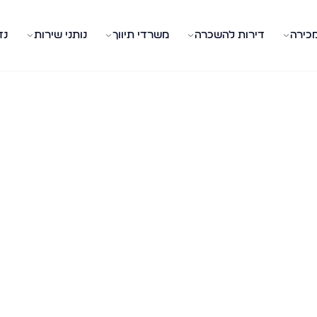
מכירה
דירות להשכרה
משרדי תיווך
נותני שירות
נד