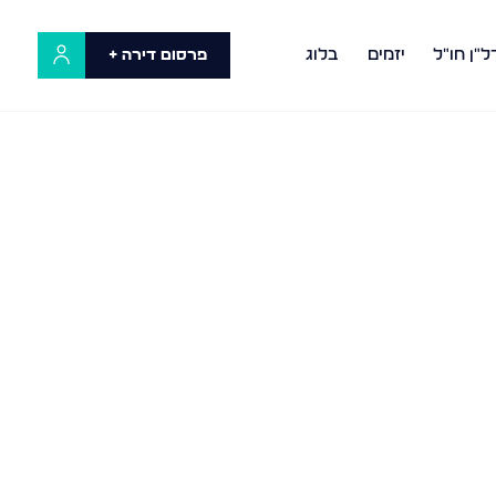
ל"ן חו"ל
יזמים
בלוג
פרסום דירה +