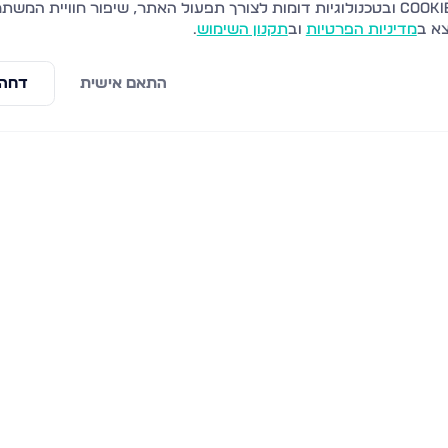
צא ב
מדיניות הפרטיות
וב
תקנון השימוש
.
התאם אישית
דחה 
י
דירה · 4.5 חד' · קיבוץ גלויות, קרית מלאכי
דירה · 5 חד' · קיבוץ גלויות, קרית מלאכי
ת מלאכי