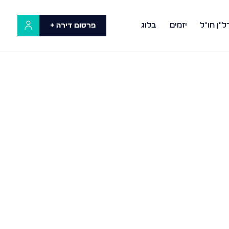
ל"ן חו"ל
יזמים
בלוג
פרסום דירה +