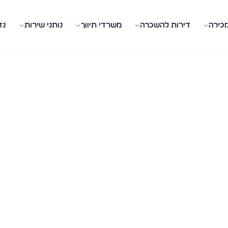
מכירה
דירות להשכרה
משרדי תיווך
נותני שירות
נד