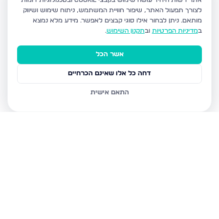
אתר רשות היחיד עושה שימוש בקבצי Cookie ובטכנולוגיות דומות
לצורך תפעול האתר, שיפור חוויית המשתמש, ניתוח שימוש ושיווק
מותאם.
ניתן לבחור אילו סוגי קבצים לאפשר. מידע מלא נמצא
ב
מדיניות הפרטיות
וב
תקנון השימוש
.
אשר הכל
דחה כל אלו שאינם הכרחיים
התאם אישית
נכסים נוספים
בבני ברק
מנחם בגין, בני ברק
הרב קוק 48, בני ברק