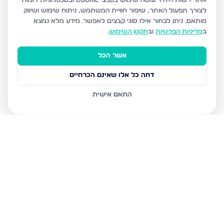
אתר רשות היחיד עושה שימוש בקבצי Cookie ובטכנולוגיות דומות
לצורך תפעול האתר, שיפור חוויית המשתמש, ניתוח שימוש ושיווק
מותאם.
ניתן לבחור אילו סוגי קבצים לאפשר. מידע מלא נמצא
ב
מדיניות הפרטיות
וב
תקנון השימוש
.
אשר הכל
דחה כל אלו שאינם הכרחיים
התאם אישית
נכסים נוספים
בבני ברק
עמיאל 7, בני ברק
מנחם בגין, בני ברק