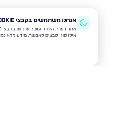
אנחנו משתמשים בקבצי Cookie
אתר רשות היחיד עושה שימוש בקבצי Cookie ובטכנולוגיות דומות לצורך תפעול האתר, שיפור חוויית המשתמש, ניתוח שימוש ושיווק מותאם.
אילו סוגי קבצים לאפשר. מידע מלא נמ
נכסים נוספים
בבני ברק
מנחם בגין, בני ברק
הרב קוק 48, בני ברק