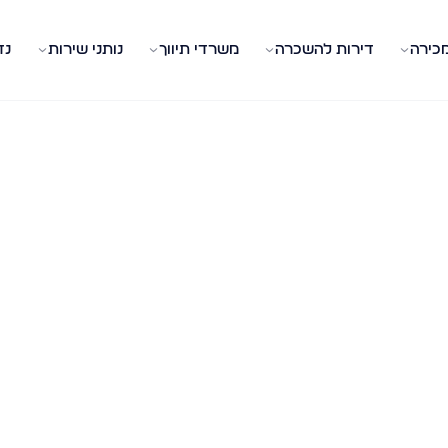
מכירה
דירות להשכרה
משרדי תיווך
נותני שירות
נד