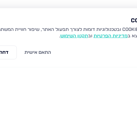
צא ב
מדיניות הפרטיות
וב
תקנון השימוש
.
התאם אישית
דחה 
נויפלד 9, בני ברק