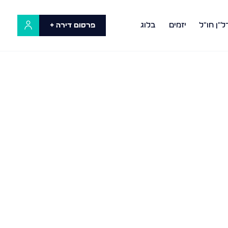
ל"ן חו"ל
יזמים
בלוג
פרסום דירה +