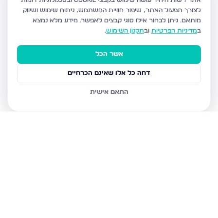
אתר רשות היחיד עושה שימוש בקבצי Cookie ובטכנולוגיות דומות
לצורך תפעול האתר, שיפור חוויית המשתמש, ניתוח שימוש ושיווק
מותאם.
ניתן לבחור אילו סוגי קבצים לאפשר. מידע מלא נמצא
ב
מדיניות הפרטיות
וב
תקנון השימוש
.
אשר הכל
דחה כל אלו שאינם הכרחיים
התאם אישית
נכסים נוספים
בטבריה
דרך הגבורה, טבריה
טבריה 10, טבריה