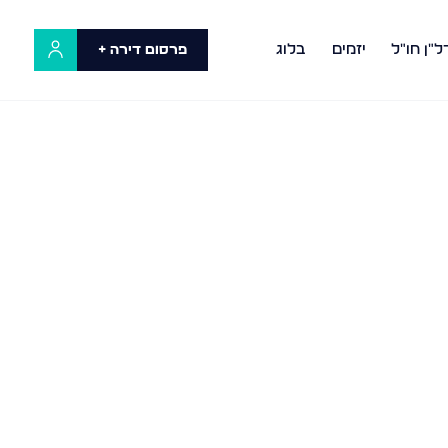
ל"ן חו"ל
יזמים
בלוג
פרסום דירה +