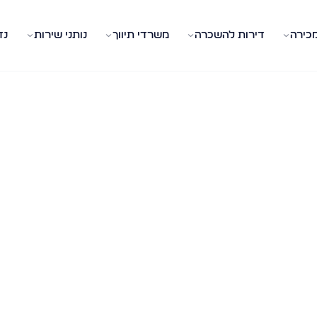
מכירה
דירות להשכרה
משרדי תיווך
נותני שירות
נד