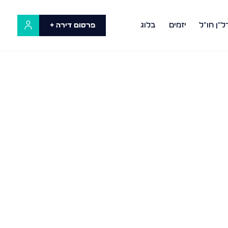
ל"ן חו"ל
יזמים
בלוג
פרסום דירה +