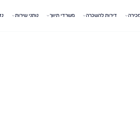
מכירה
דירות להשכרה
משרדי תיווך
נותני שירות
נד