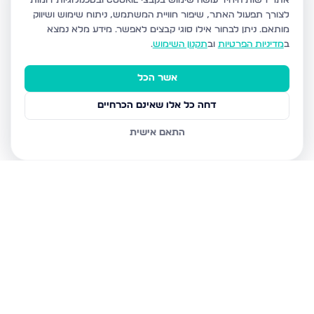
אתר רשות היחיד עושה שימוש בקבצי Cookie ובטכנולוגיות דומות
לצורך תפעול האתר, שיפור חוויית המשתמש, ניתוח שימוש ושיווק
מותאם.
ניתן לבחור אילו סוגי קבצים לאפשר. מידע מלא נמצא
ב
מדיניות הפרטיות
וב
תקנון השימוש
.
אשר הכל
דחה כל אלו שאינם הכרחיים
התאם אישית
נכסים נוספים
במעלה אדומים
המרווה 3, מעלה אדומים
פרי מגדים 97, מעלה אדומים