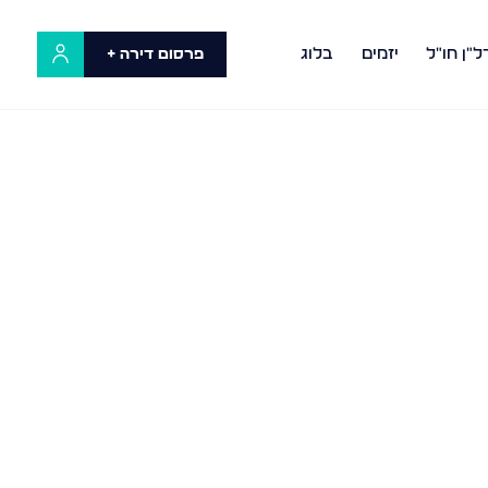
ל"ן חו"ל
יזמים
בלוג
פרסום דירה +