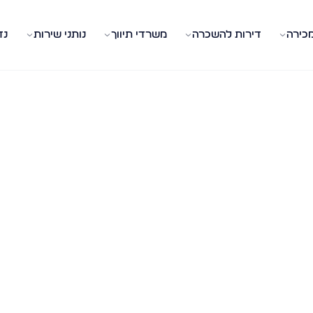
מכירה
דירות להשכרה
משרדי תיווך
נותני שירות
נד