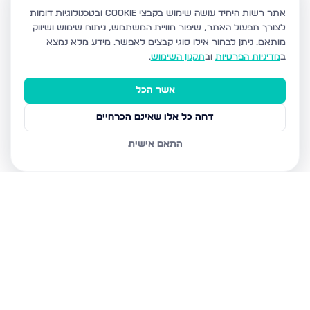
אתר רשות היחיד עושה שימוש בקבצי Cookie ובטכנולוגיות דומות
לצורך תפעול האתר, שיפור חוויית המשתמש, ניתוח שימוש ושיווק
מותאם.
ניתן לבחור אילו סוגי קבצים לאפשר. מידע מלא נמצא
ב
מדיניות הפרטיות
וב
תקנון השימוש
.
אשר הכל
דחה כל אלו שאינם הכרחיים
התאם אישית
נכסים נוספים
בקרית אתא
גבורי הקריה 9, קרית אתא
יוספטל 95, קרית אתא