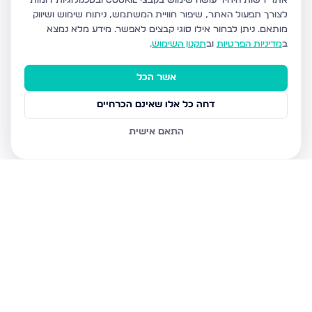
אתר רשות היחיד עושה שימוש בקבצי Cookie ובטכנולוגיות דומות
לצורך תפעול האתר, שיפור חוויית המשתמש, ניתוח שימוש ושיווק
מותאם.
ניתן לבחור אילו סוגי קבצים לאפשר. מידע מלא נמצא
ב
מדיניות הפרטיות
וב
תקנון השימוש
.
אשר הכל
דחה כל אלו שאינם הכרחיים
התאם אישית
נכסים נוספים
בבני ברק
עמיאל 7, בני ברק
מנחם בגין, בני ברק