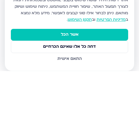
אתר רשות היחיד עושה שימוש בקבצי Cookie ובטכנולוגיות דומות
לצורך תפעול האתר, שיפור חוויית המשתמש, ניתוח שימוש ושיווק
מותאם.
ניתן לבחור אילו סוגי קבצים לאפשר. מידע מלא נמצא
ב
מדיניות הפרטיות
וב
תקנון השימוש
.
אשר הכל
דחה כל אלו שאינם הכרחיים
התאם אישית
נכסים נוספים
בטבריה
דרך הגבורה, טבריה
טבריה 10, טבריה