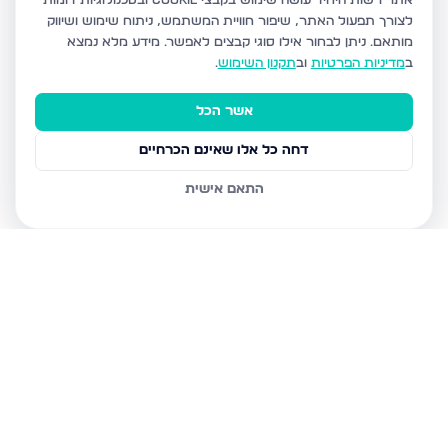
אתר רשות היחיד עושה שימוש בקבצי Cookie ובטכנולוגיות דומות
לצורך תפעול האתר, שיפור חוויית המשתמש, ניתוח שימוש ושיווק
מותאם.
ניתן לבחור אילו סוגי קבצים לאפשר. מידע מלא נמצא
ב
מדיניות הפרטיות
וב
תקנון השימוש
.
אשר הכל
דחה כל אלו שאינם הכרחיים
התאם אישית
נכסים נוספים
בנתיבות
נצר חזני 16, נתיבות
שלום דנינו 10, נתיבות