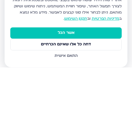
אתר רשות היחיד עושה שימוש בקבצי Cookie ובטכנולוגיות דומות
לצורך תפעול האתר, שיפור חוויית המשתמש, ניתוח שימוש ושיווק
מותאם.
ניתן לבחור אילו סוגי קבצים לאפשר. מידע מלא נמצא
ב
מדיניות הפרטיות
וב
תקנון השימוש
.
אשר הכל
דחה כל אלו שאינם הכרחיים
התאם אישית
נכסים נוספים
בנתניה
איסר הראל 15, נתניה
גדעון 21, נתניה