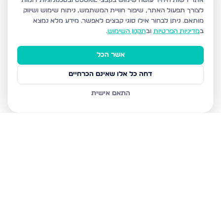
אתר רשות היחיד עושה שימוש בקבצי Cookie ובטכנולוגיות דומות
לצורך תפעול האתר, שיפור חוויית המשתמש, ניתוח שימוש ושיווק
מותאם.
ניתן לבחור אילו סוגי קבצים לאפשר. מידע מלא נמצא
ב
מדיניות הפרטיות
וב
תקנון השימוש
.
אשר הכל
דחה כל אלו שאינם הכרחיים
התאם אישית
נכסים נוספים
בנתניה
איסר הראל 15, נתניה
גדעון 21, נתניה