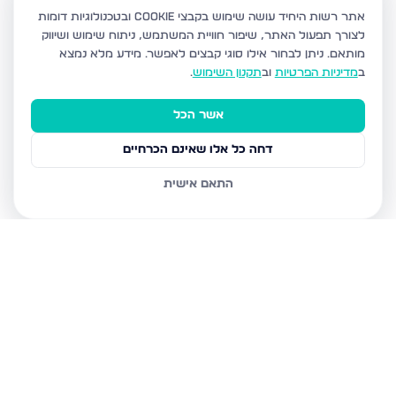
אתר רשות היחיד עושה שימוש בקבצי Cookie ובטכנולוגיות דומות
לצורך תפעול האתר, שיפור חוויית המשתמש, ניתוח שימוש ושיווק
מותאם.
ניתן לבחור אילו סוגי קבצים לאפשר. מידע מלא נמצא
ב
מדיניות הפרטיות
וב
תקנון השימוש
.
אשר הכל
דחה כל אלו שאינם הכרחיים
התאם אישית
נכסים נוספים
בירושלים
אבנר חי שאקי 20, ירושלים
גורדון 1, ירושלים