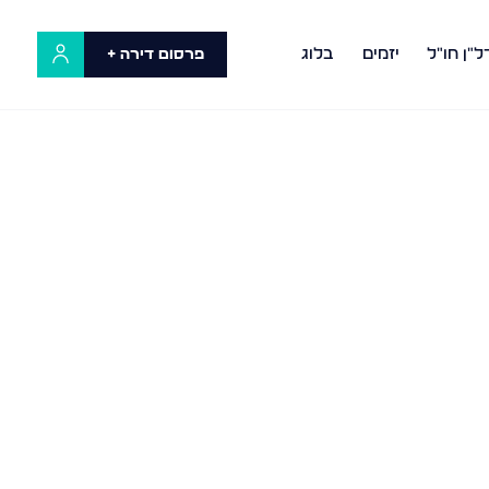
ל"ן חו"ל
יזמים
בלוג
פרסום דירה +