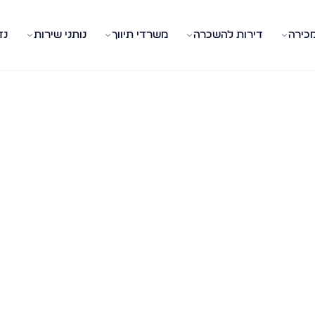
מכירה
דירות להשכרה
משרדי תיווך
נותני שירות
נד