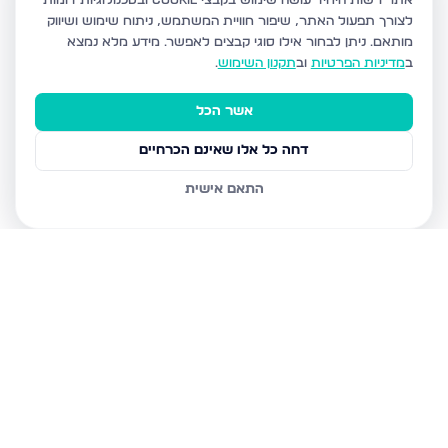
אתר רשות היחיד עושה שימוש בקבצי Cookie ובטכנולוגיות דומות
לצורך תפעול האתר, שיפור חוויית המשתמש, ניתוח שימוש ושיווק
מותאם.
ניתן לבחור אילו סוגי קבצים לאפשר. מידע מלא נמצא
ב
מדיניות הפרטיות
וב
תקנון השימוש
.
אשר הכל
דחה כל אלו שאינם הכרחיים
התאם אישית
נכסים נוספים
בירושלים
חיים מיכל מיכלין 6, ירושלים
הרב עוזיאל 58, ירושלים