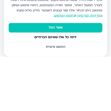
אתר רשות היחיד עושה שימוש בקבצי Cookie ובטכנולוגיות דומות
לצורך תפעול האתר, שיפור חוויית המשתמש, ניתוח שימוש ושיווק
מותאם.
ניתן לבחור אילו סוגי קבצים לאפשר. מידע מלא נמצא
ב
מדיניות הפרטיות
וב
תקנון השימוש
.
אשר הכל
דחה כל אלו שאינם הכרחיים
התאם אישית
נכסים נוספים
בירושלים
חיים מיכל מיכלין 6, ירושלים
הרב עוזיאל 58, ירושלים