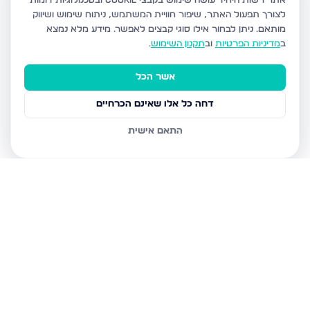
אתר רשות היחיד עושה שימוש בקבצי Cookie ובטכנולוגיות דומות
לצורך תפעול האתר, שיפור חוויית המשתמש, ניתוח שימוש ושיווק
מותאם.
ניתן לבחור אילו סוגי קבצים לאפשר. מידע מלא נמצא
ב
מדיניות הפרטיות
וב
תקנון השימוש
.
אשר הכל
דחה כל אלו שאינם הכרחיים
התאם אישית
נכסים נוספים
בירושלים
חיים מיכל מיכלין 6, ירושלים
הרב עוזיאל 58, ירושלים