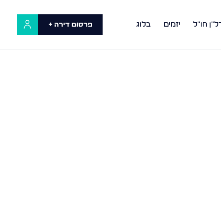
ל"ן חו"ל
יזמים
בלוג
פרסום דירה +