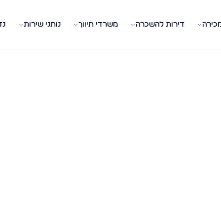
מכירה
דירות להשכרה
משרדי תיווך
נותני שירות
נד