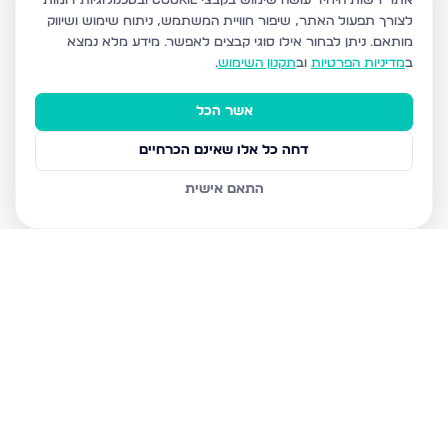
אתר רשות היחיד עושה שימוש בקבצי Cookie ובטכנולוגיות דומות
לצורך תפעול האתר, שיפור חוויית המשתמש, ניתוח שימוש ושיווק
מותאם.
ניתן לבחור אילו סוגי קבצים לאפשר. מידע מלא נמצא
ב
מדיניות הפרטיות
וב
תקנון השימוש
.
אשר הכל
דחה כל אלו שאינם הכרחיים
התאם אישית
נכסים נוספים
בגבעת זאב
קדרון, גבעת זאב
תאנה, גבעת זאב