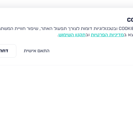
צא ב
מדיניות הפרטיות
וב
תקנון השימוש
.
התאם אישית
דחה 
ת זאב
קרית יערים, גבעת זאב