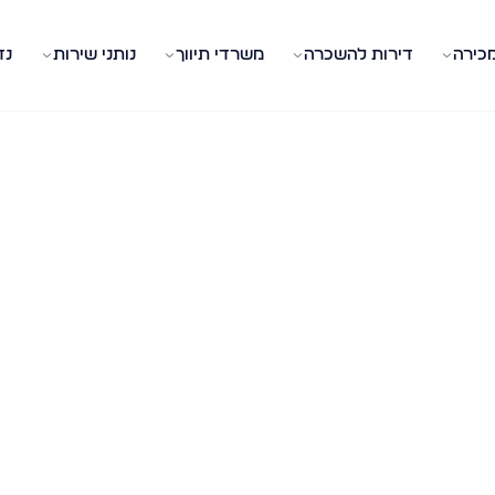
מכירה
דירות להשכרה
משרדי תיווך
נותני שירות
נד