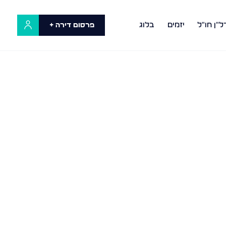
ל"ן חו"ל
יזמים
בלוג
פרסום דירה +