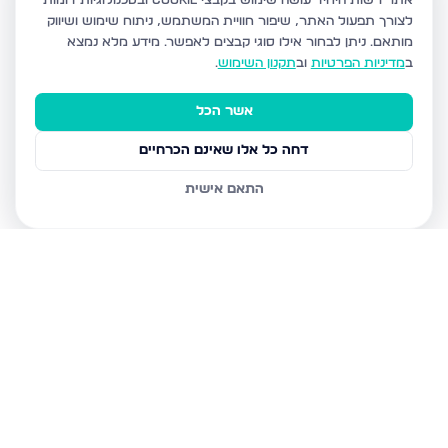
אתר רשות היחיד עושה שימוש בקבצי Cookie ובטכנולוגיות דומות
לצורך תפעול האתר, שיפור חוויית המשתמש, ניתוח שימוש ושיווק
מותאם.
ניתן לבחור אילו סוגי קבצים לאפשר. מידע מלא נמצא
ב
מדיניות הפרטיות
וב
תקנון השימוש
.
אשר הכל
דחה כל אלו שאינם הכרחיים
התאם אישית
נכסים נוספים
במעלה אדומים
פרי מגדים 37, מעלה אדומים
קול התור 18, מעלה אדומים