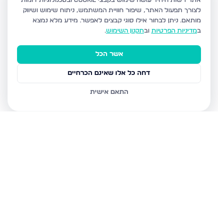
אתר רשות היחיד עושה שימוש בקבצי Cookie ובטכנולוגיות דומות
לצורך תפעול האתר, שיפור חוויית המשתמש, ניתוח שימוש ושיווק
מותאם.
ניתן לבחור אילו סוגי קבצים לאפשר. מידע מלא נמצא
ב
מדיניות הפרטיות
וב
תקנון השימוש
.
אשר הכל
דחה כל אלו שאינם הכרחיים
התאם אישית
נכסים נוספים
בירושלים
חיים מיכל מיכלין 6, ירושלים
הרב עוזיאל 58, ירושלים