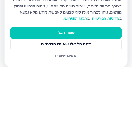
אתר רשות היחיד עושה שימוש בקבצי Cookie ובטכנולוגיות דומות
לצורך תפעול האתר, שיפור חוויית המשתמש, ניתוח שימוש ושיווק
מותאם.
ניתן לבחור אילו סוגי קבצים לאפשר. מידע מלא נמצא
ב
מדיניות הפרטיות
וב
תקנון השימוש
.
אשר הכל
דחה כל אלו שאינם הכרחיים
התאם אישית
נכסים נוספים
בירושלים
חיים מיכל מיכלין 6, ירושלים
הרב עוזיאל 58, ירושלים