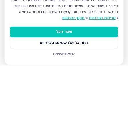
אתר רשות היחיד עושה שימוש בקבצי Cookie ובטכנולוגיות דומות
לצורך תפעול האתר, שיפור חוויית המשתמש, ניתוח שימוש ושיווק
מותאם.
ניתן לבחור אילו סוגי קבצים לאפשר. מידע מלא נמצא
ב
מדיניות הפרטיות
וב
תקנון השימוש
.
אשר הכל
דחה כל אלו שאינם הכרחיים
התאם אישית
נכסים נוספים
בירושלים
חיים מיכל מיכלין 6, ירושלים
הרב עוזיאל 58, ירושלים