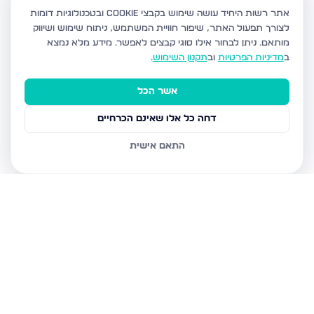
אתר רשות היחיד עושה שימוש בקבצי Cookie ובטכנולוגיות דומות
לצורך תפעול האתר, שיפור חוויית המשתמש, ניתוח שימוש ושיווק
מותאם.
ניתן לבחור אילו סוגי קבצים לאפשר. מידע מלא נמצא
ב
מדיניות הפרטיות
וב
תקנון השימוש
.
אשר הכל
דחה כל אלו שאינם הכרחיים
התאם אישית
נכסים נוספים
בעפולה
ראסל 23, עפולה
סולד הנריטה, עפולה