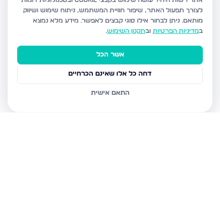
אתר רשות היחיד עושה שימוש בקבצי Cookie ובטכנולוגיות דומות
לצורך תפעול האתר, שיפור חוויית המשתמש, ניתוח שימוש ושיווק
מותאם.
ניתן לבחור אילו סוגי קבצים לאפשר. מידע מלא נמצא
ב
מדיניות הפרטיות
וב
תקנון השימוש
.
אשר הכל
דחה כל אלו שאינם הכרחיים
התאם אישית
נכסים נוספים
בנתניה
איסר הראל 15, נתניה
גדעון 21, נתניה