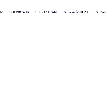
מכירה
דירות להשכרה
משרדי תיווך
נותני שירות
נד