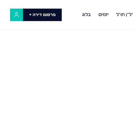
ל"ן חו"ל
יזמים
בלוג
פרסום דירה +