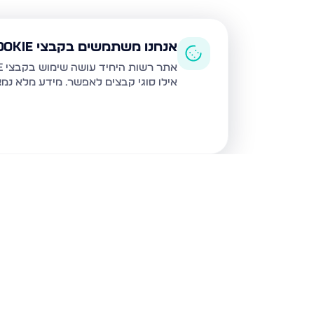
אנחנו משתמשים בקבצי Cookie
אתר רשות היחיד עושה שימוש בקבצי Cookie ובטכנולוגיות דומות לצורך תפעול האתר, שיפור חוויית המשתמש, ניתוח שימוש ושיווק מותאם.
אילו סוגי קבצים לאפשר. מידע מלא נמ
נכסים נוספים
בחיפה
שד דגניה 77, חיפה
קרית חיים