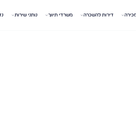
מכירה
דירות להשכרה
משרדי תיווך
נותני שירות
נד