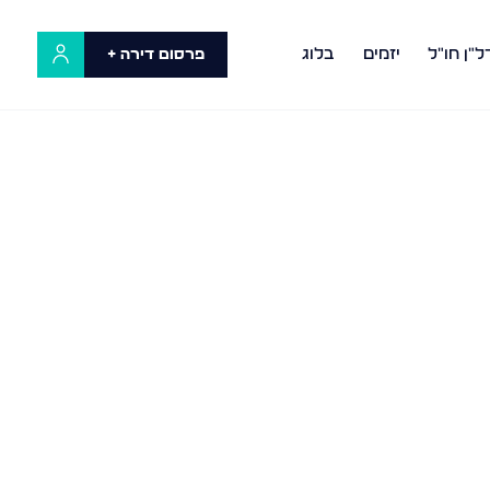
ל"ן חו"ל
יזמים
בלוג
פרסום דירה +