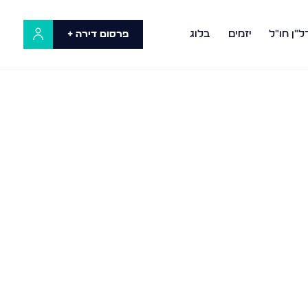
ל"ן חו"ל
יזמים
בלוג
פרסום דירה +