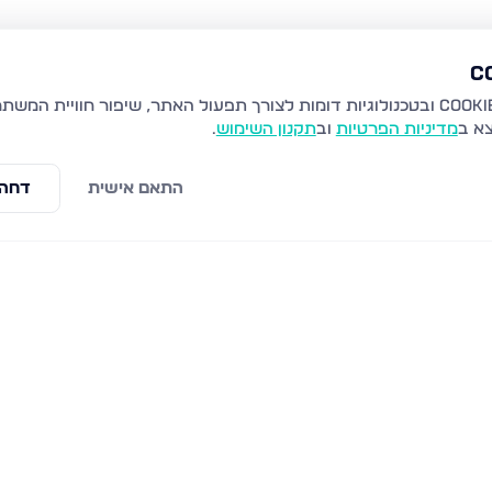
צא ב
מדיניות הפרטיות
וב
תקנון השימוש
.
התאם אישית
דחה 
ת
חיל הנדסה 70, נתיבות