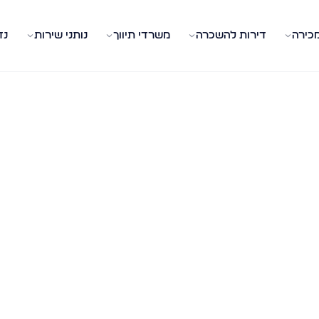
מכירה
דירות להשכרה
משרדי תיווך
נותני שירות
נד