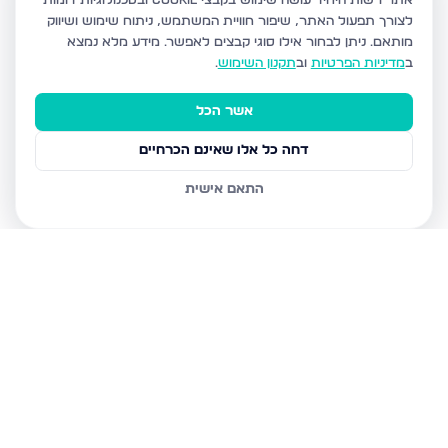
אתר רשות היחיד עושה שימוש בקבצי Cookie ובטכנולוגיות דומות
לצורך תפעול האתר, שיפור חוויית המשתמש, ניתוח שימוש ושיווק
מותאם.
ניתן לבחור אילו סוגי קבצים לאפשר. מידע מלא נמצא
ב
מדיניות הפרטיות
וב
תקנון השימוש
.
אשר הכל
דחה כל אלו שאינם הכרחיים
התאם אישית
נכסים נוספים
בנתניה
איסר הראל 15, נתניה
גדעון 21, נתניה